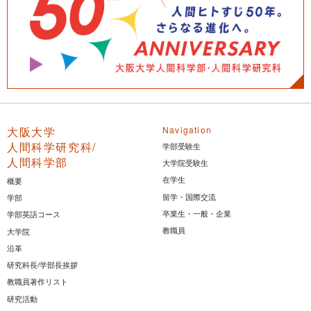
大阪大学
Navigation
人間科学研究科/
学部受験生
人間科学部
大学院受験生
在学生
概要
留学・国際交流
学部
卒業生・一般・企業
学部英語コース
教職員
大学院
沿革
研究科長/学部長挨拶
教職員著作リスト
研究活動