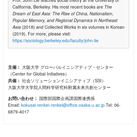
Prof. John Lie teaches social theory at the University of
California, Berkeley. His most recent books are
The
Dream of East Asia: The Rise of China, Nationalism,
Popular Memory, and Regional Dynamics in Northeast
Asia
(2018) and Collected Works in six volumes in Korean
(2019). For more, please visit:
https://sociology.berkeley.edu/faculty/john-lie
主催：
大阪大学 グローバルイニシアティブ・センター
（Center for Global Initiatives）
共催：
社会ソリューションイニシアティブ（SSI）
大阪大学大学院人間科学研究科附属未来共創センター
お問い合わせ：
国際部国際企画課国際連携係
Email:
kokusai-renkei-renkei@office.osaka-u.ac.jp
Tel: 06-
6879-4017