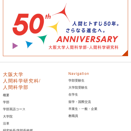
大阪大学
Navigation
人間科学研究科/
学部受験生
人間科学部
大学院受験生
在学生
概要
留学・国際交流
学部
卒業生・一般・企業
学部英語コース
教職員
大学院
沿革
研究科長/学部長挨拶