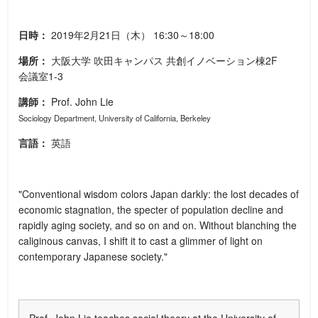
日時：
2019年2月21日（木）
16:30～18:00
場所：
大阪大学
吹田キャンパス
共創イノベーション棟2F
会議室1-3
講師：
Prof. John Lie
Sociology Department, University of California, Berkeley
言語：
英語
"Conventional wisdom colors Japan darkly: the lost decades of
economic stagnation, the specter of population decline and
rapidly aging society, and so on and on. Without blanching the
caliginous canvas, I shift it to cast a glimmer of light on
contemporary Japanese society."