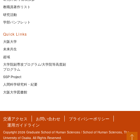
教職員著作リスト
研究活動
学部パンフレット
Quick Links
大阪大学
未来共生
超域
大学院副専攻プログラム/大学院等高度副
プログラム
SSP Project
人間科学研究科・紀要
大阪大学図書館
交通アクセス
お問い合わせ
プライバシーポリシー
運用ガイドライン
Copyright 2026 Graduate School of Human Sciences / School of Human Sciences, The
University of Osaka. All Rights Reserved.