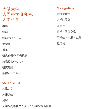
大阪大学
Navigation
人間科学研究科/
学部受験生
人間科学部
大学院受験生
在学生
概要
留学・国際交流
学部
卒業生・一般・企業
学部英語コース
教職員
大学院
沿革
研究科長/学部長挨拶
教職員著作リスト
研究活動
学部パンフレット
Quick Links
大阪大学
未来共生
超域
大学院副専攻プログラム/大学院等高度副