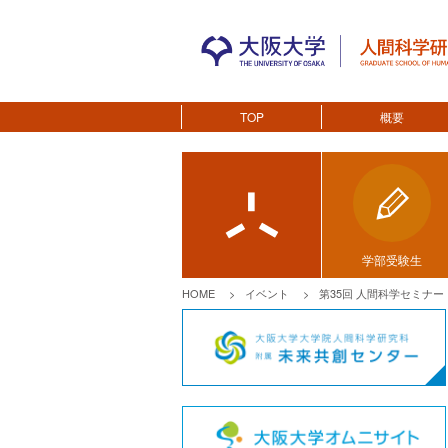
TOP
概要
学部受験生
HOME
イベント
第35回 人間科学セミナ