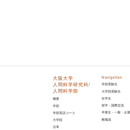
大阪大学
Navigation
人間科学研究科/
学部受験生
人間科学部
大学院受験生
在学生
概要
留学・国際交流
学部
卒業生・一般・企
学部英語コース
教職員
大学院
沿革