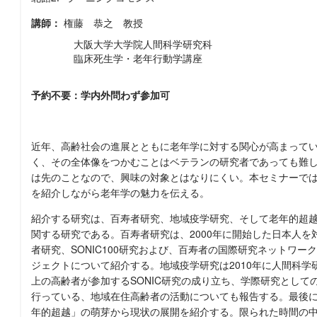
講師：
権藤 恭之 教授
大阪大学大学院人間科学研究科
臨床死生学・老年行動学講座
予約不要：学内外問わず参加可
近年、高齢社会の進展とともに老年学に対する関心が高まって
く、その全体像をつかむことはベテランの研究者であっても難
は先のことなので、興味の対象とはなりにくい。本セミナーで
を紹介しながら老年学の魅力を伝える。
紹介する研究は、百寿者研究、地域疫学研究、そして老年的超
関する研究である。百寿者研究は、2000年に開始した日本人
者研究、SONIC100研究および、百寿者の国際研究ネットワ
ジェクトについて紹介する。地域疫学研究は2010年に人間科学
上の高齢者が参加するSONIC研究の成り立ち、学際研究として
行っている、地域在住高齢者の活動についても報告する。最後
年的超越」の萌芽から現状の展開を紹介する。限られた時間の