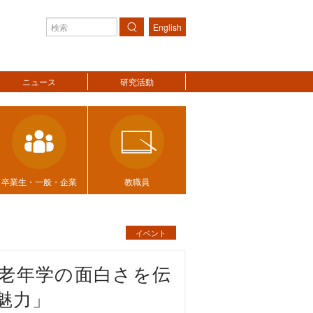
English
検索
ニュース
研究活動
卒業生・一般・企業
教職員
イベント
「老年学の面白さを伝
魅力」