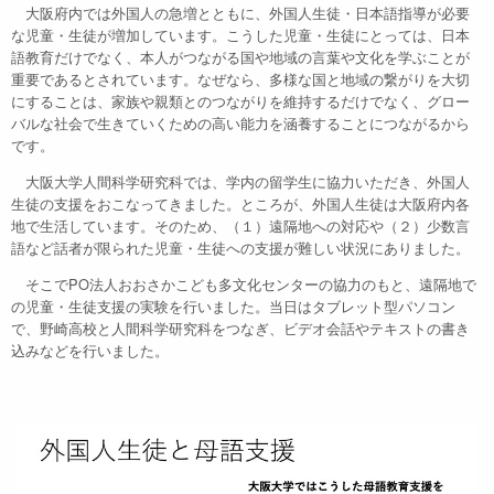
大阪府内では外国人の急増とともに、外国人生徒・日本語指導が必要
な児童・生徒が増加しています。こうした児童・生徒にとっては、日本
語教育だけでなく、本人がつながる国や地域の言葉や文化を学ぶことが
重要であるとされています。なぜなら、多様な国と地域の繋がりを大切
にすることは、家族や親類とのつながりを維持するだけでなく、グロー
バルな社会で生きていくための高い能力を涵養することにつながるから
です。
大阪大学人間科学研究科では、学内の留学生に協力いただき、外国人
生徒の支援をおこなってきました。ところが、外国人生徒は大阪府内各
地で生活しています。そのため、（１）遠隔地への対応や（２）少数言
語など話者が限られた児童・生徒への支援が難しい状況にありました。
そこでPO法人おおさかこども多文化センターの協力のもと、遠隔地で
の児童・生徒支援の実験を行いました。当日はタブレット型パソコン
で、野崎高校と人間科学研究科をつなぎ、ビデオ会話やテキストの書き
込みなどを行いました。