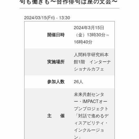
句も働きも〜合作俳句は座の文芸〜
2024/03/15(Fri) - 13:30
2024年3月15日
開催日時
（金）13時30分～
16時40分
人間科学研究科本
実施場所
館1階 インターナ
ショナルカフェ
参加人数
26人
未来共創センタ
ー・IMPACTオー
プンプロジェクト
主 催
「対話で進めるデ
ィスアビリティ・
インクルージョ
ン」