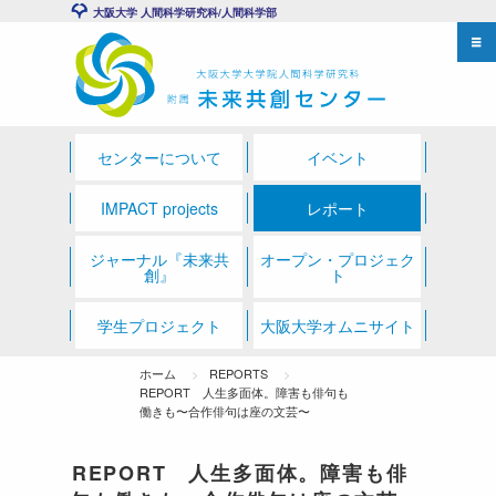
大阪大学 人間科学研究科/人間科学部
センターについて
イベント
IMPACT projects
レポート
ジャーナル『未来共
オープン・プロジェク
創』
ト
学生プロジェクト
大阪大学オムニサイト
ホーム
REPORTS
REPORT 人生多面体。障害も俳句も
働きも〜合作俳句は座の文芸〜
REPORT 人生多面体。障害も俳