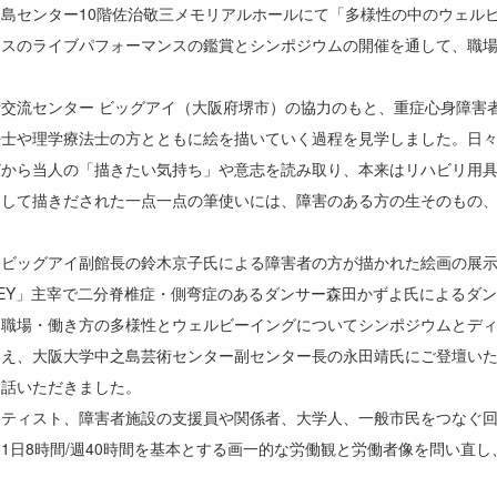
中之島センター10階佐治敬三メモリアルホールにて「多様性の中のウェル
ンスのライブパフォーマンスの鑑賞とシンポジウムの開催を通して、職
交流センター ビッグアイ（大阪府堺市）の協力のもと、重症心身障害
法士や理学療法士の方とともに絵を描いていく過程を見学しました。日
どから当人の「描きたい気持ち」や意志を読み取り、本来はリハビリ用
うして描きだされた一点一点の筆使いには、障害のある方の生そのもの
ビッグアイ副館長の鈴木京子氏による障害者の方が描かれた絵画の展示
People.CONVEY」主宰で二分脊椎症・側弯症のあるダンサー森田かずよ氏に
、職場・働き方の多様性とウェルビーイングについてシンポジウムとデ
わえ、大阪大学中之島芸術センター副センター長の永田靖氏にご登壇い
お話いただきました。
ティスト、障害者施設の支援員や関係者、大学人、一般市民をつなぐ回
1日8時間/週40時間を基本とする画一的な労働観と労働者像を問い直