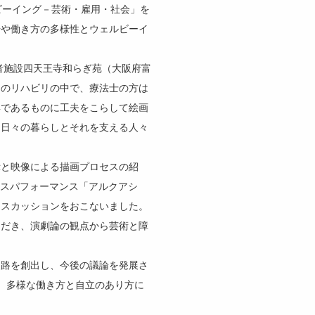
ビーイング－芸術・雇用・社会」を
場や働き方の多様性とウェルビーイ
者施設四天王寺和らぎ苑（大阪府富
々のリハビリの中で、療法士の方は
具であるものに工夫をこらして絵画
、日々の暮らしとそれを支える人々
と映像による描画プロセスの紹
よるダンスパフォーマンス「アルクアシ
ィスカッションをおこないました。
ただき、演劇論の観点から芸術と障
路を創出し、今後の議論を発展さ
し、多様な働き方と自立のあり方に