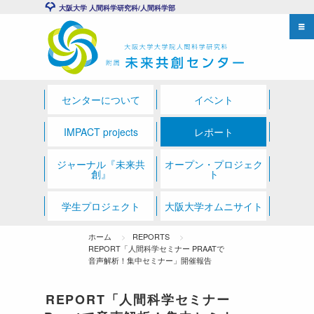
大阪大学 人間科学研究科/人間科学部
センターについて
イベント
IMPACT projects
レポート
ジャーナル『未来共
オープン・プロジェク
創』
ト
学生プロジェクト
大阪大学オムニサイト
ホーム
REPORTS
REPORT「人間科学セミナー PRAATで
音声解析！集中セミナー」開催報告
REPORT「人間科学セミナー