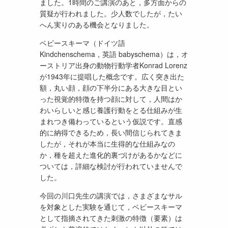
ました。1時間のご講演のあと，多方面からの
質疑が行われました。少人数でしたが，たい
へん実りのある機会となりました。
ベビースキーマ（ドイツ語
Kindchenschema，英語 babyschema）は，オ
ーストリア出身の動物行動学者Konrad Lorenz
が1943年に提唱した概念です。広く突き出た
額，丸い顔，顔の下半分にある大きな目とい
った視覚的特徴を持つ顔に対して，人間はか
わいらしいと感じ養護行動をとる仕組みが生
まれつき備わっているという仮説です。直感
的に納得できるため，長い間信じられてきま
したが，それが本当に生得的な仕組みなの
か，種を超えた進化的裏づけがあるかなどに
ついては，詳細な検討が行われていませんで
した。
今回の川口先生の講演では，さまざまなサル
を対象とした実験を通じて，ベビースキーマ
として指摘されてきた刺激の特徴（要素）は