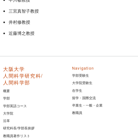
三宮真智子教授
井村修教授
近藤博之教授
大阪大学
Navigation
人間科学研究科/
学部受験生
人間科学部
大学院受験生
在学生
概要
留学・国際交流
学部
卒業生・一般・企業
学部英語コース
教職員
大学院
沿革
研究科長/学部長挨拶
教職員著作リスト