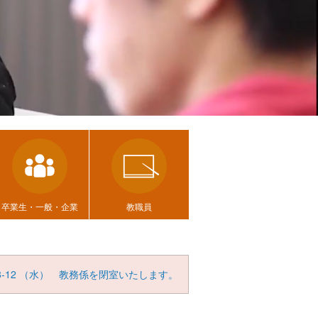
卒業生・一般・企業
教職員
8-12
（
水
） 教務係を閉室いたします。