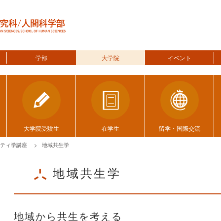
学部
大学院
イベント
大学院受験生
在学生
留学・国際交流
ティ学講座
地域共生学
地域共生学
ggle menu
地域から共生を考える
ggle menu