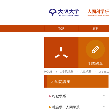
TOP
概要
学部受験生
HOME
大学院講座
共生学系
コミュニ
大学院講座
行動学系
To
社会学・人間学系
To