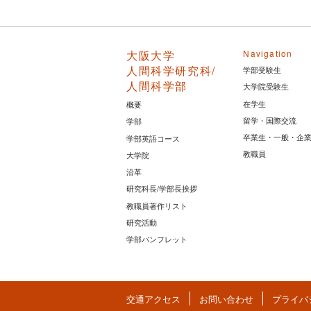
大阪大学
Navigation
人間科学研究科/
学部受験生
人間科学部
大学院受験生
在学生
概要
留学・国際交流
学部
卒業生・一般・企
学部英語コース
教職員
大学院
沿革
研究科長/学部長挨拶
教職員著作リスト
研究活動
学部パンフレット
交通アクセス
お問い合わせ
プライバ