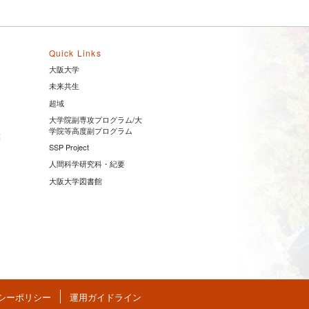
Quick Links
大阪大学
未来共生
超域
大学院副専攻プログラム/大
学院等高度副プログラム
業
SSP Project
人間科学研究科・紀要
大阪大学図書館
シーポリシー
運用ガイドライン