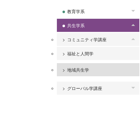
教育学系
To
共生学系
To
コミュニティ学講座
To
福祉と人間学
地域共生学
グローバル学講座
To