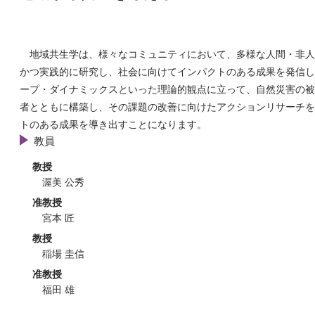
ggle menu
地域共生学は、様々なコミュニティにおいて、多様な人間・非人
ggle menu
かつ実践的に研究し、社会に向けてインパクトのある成果を発信し
ープ・ダイナミックスといった理論的観点に立って、自然災害の被
ggle menu
者とともに構築し、その課題の改善に向けたアクションリサーチを
トのある成果を導き出すことになります。
教員
教授
渥美 公秀
ggle menu
准教授
宮本 匠
教授
稲場 圭信
准教授
福田 雄