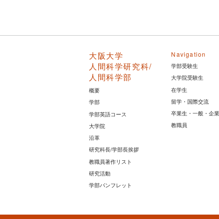
大阪大学
Navigation
人間科学研究科/
学部受験生
人間科学部
大学院受験生
在学生
概要
留学・国際交流
学部
卒業生・一般・企
学部英語コース
教職員
大学院
沿革
研究科長/学部長挨拶
教職員著作リスト
研究活動
学部パンフレット