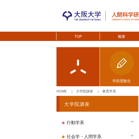
TOP
概要
学部受験生
HOME
大学院講座
教育学系
大学院講座
行動学系
To
社会学・人間学系
To