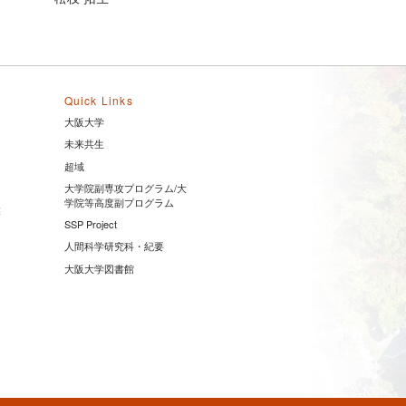
Quick Links
大阪大学
未来共生
超域
大学院副専攻プログラム/大
学院等高度副プログラム
業
SSP Project
人間科学研究科・紀要
大阪大学図書館