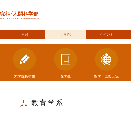
学部
大学院
イベント
大学院受験生
在学生
留学・国際交流
教育学系
ggle menu
ggle menu