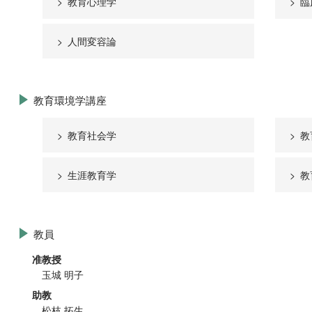
教育心理学
臨
人間変容論
教育環境学講座
教育社会学
教
生涯教育学
教
教員
准教授
玉城 明子
助教
松枝 拓生