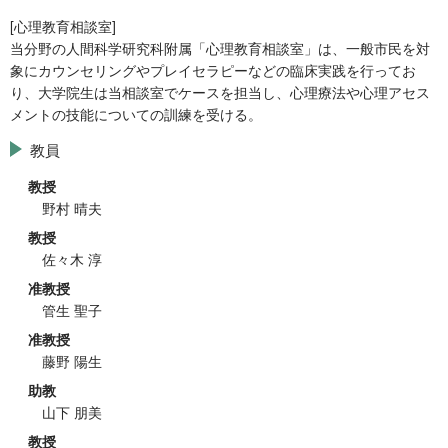
[心理教育相談室]
当分野の人間科学研究科附属「心理教育相談室」は、一般市民を対
象にカウンセリングやプレイセラピーなどの臨床実践を行ってお
り、大学院生は当相談室でケースを担当し、心理療法や心理アセス
メントの技能についての訓練を受ける。
教員
教授
野村 晴夫
教授
佐々木 淳
准教授
管生 聖子
准教授
藤野 陽生
助教
山下 朋美
教授