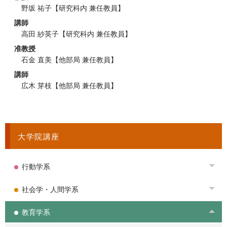
野坂 祐子
【研究科内 兼任教員】
講師
高田 紗英子
【研究科内 兼任教員】
准教授
石金 直美
【他部局 兼任教員】
講師
広木 芽枝
【他部局 兼任教員】
大学院講座
行動学系
Tog
社会学・人間学系
Tog
教育学系
Tog