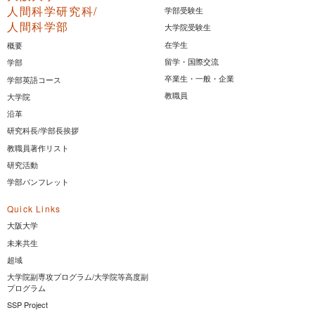
人間科学研究科/
学部受験生
人間科学部
大学院受験生
在学生
概要
留学・国際交流
学部
卒業生・一般・企業
学部英語コース
教職員
大学院
沿革
研究科長/学部長挨拶
教職員著作リスト
研究活動
学部パンフレット
Quick Links
大阪大学
未来共生
超域
大学院副専攻プログラム/大学院等高度副
プログラム
SSP Project