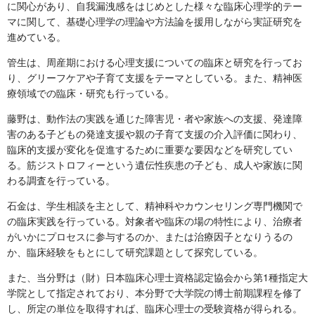
に関心があり、自我漏洩感をはじめとした様々な臨床心理学的テー
マに関して、基礎心理学の理論や方法論を援用しながら実証研究を
進めている。
管生は、周産期における心理支援についての臨床と研究を行ってお
り、グリーフケアや子育て支援をテーマとしている。また、精神医
療領域での臨床・研究も行っている。
藤野は、動作法の実践を通じた障害児・者や家族への支援、発達障
害のある子どもの発達支援や親の子育て支援の介入評価に関わり、
臨床的支援が変化を促進するために重要な要因などを研究してい
る。筋ジストロフィーという遺伝性疾患の子ども、成人や家族に関
わる調査を行っている。
石金は、学生相談を主として、精神科やカウンセリング専門機関で
の臨床実践を行っている。対象者や臨床の場の特性により、治療者
がいかにプロセスに参与するのか、または治療因子となりうるの
か、臨床経験をもとにして研究課題として探究している。
また、当分野は（財）日本臨床心理士資格認定協会から第1種指定大
学院として指定されており、本分野で大学院の博士前期課程を修了
し、所定の単位を取得すれば、臨床心理士の受験資格が得られる。