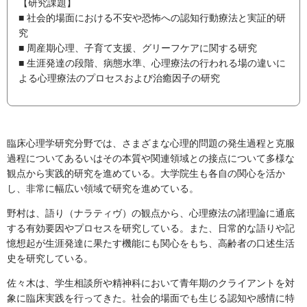
【研究課題】
■ 社会的場面における不安や恐怖への認知行動療法と実証的研
究
■ 周産期心理、子育て支援、グリーフケアに関する研究
■ 生涯発達の段階、病態水準、心理療法の行われる場の違いに
よる心理療法のプロセスおよび治癒因子の研究
臨床心理学研究分野では、さまざまな心理的問題の発生過程と克服
過程についてあるいはその本質や関連領域との接点について多様な
観点から実践的研究を進めている。大学院生も各自の関心を活か
し、非常に幅広い領域で研究を進めている。
野村は、語り（ナラティヴ）の観点から、心理療法の諸理論に通底
する有効要因やプロセスを研究している。また、日常的な語りや記
憶想起が生涯発達に果たす機能にも関心をもち、高齢者の口述生活
史を研究している。
佐々木は、学生相談所や精神科において青年期のクライアントを対
象に臨床実践を行ってきた。社会的場面でも生じる認知や感情に特