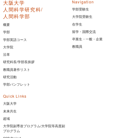
大阪大学
Navigation
人間科学研究科/
学部受験生
人間科学部
大学院受験生
在学生
概要
留学・国際交流
学部
卒業生・一般・企業
学部英語コース
教職員
大学院
沿革
研究科長/学部長挨拶
教職員著作リスト
研究活動
学部パンフレット
Quick Links
大阪大学
未来共生
超域
大学院副専攻プログラム/大学院等高度副
プログラム