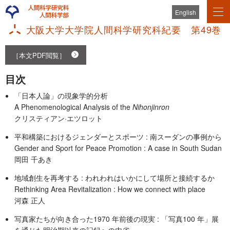
English
大阪大学大学院人間科学研究科紀要 第49巻
［本文PDF閲覧］
目次
「日本人論」の現象学的分析
A Phenomenological Analysis of the
Nihonjinron
クリスティアン·エツロット
平和構築におけるジェンダーとスポーツ : 南スーダンの事例から
Gender and Sport for Peace Promotion : A case in South Sudan
岡田 千あき
地域創生を再考する : われわれはいかにして場所と接続するか
Rethinking Area Revitalization : How we connect with place
河森 正人
写真家たちが向き合った1970 年前後の現実 : 「写真100 年」展