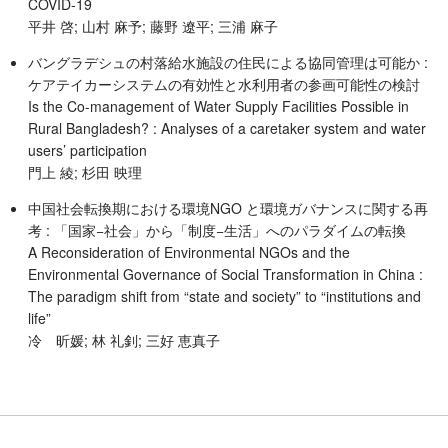
COVID-19
平井 啓; 山村 麻予; 藤野 遼平; 三浦 麻子
バングラデシュの村落給水施設の住民による協同管理は可能か :
ケアテイカーシステムの有効性と水利用者の参画可能性の検討
Is the Co-management of Water Supply Facilities Possible in
Rural Bangladesh? : Analyses of a caretaker system and water
users’ participation
門上 綾; 杉田 映理
中国社会転換期における環境NGO と環境ガバナンスに関する再
考 : 「国家−社会」から「制度−生活」へのパラダイムの転換
A Reconsideration of Environmental NGOs and the
Environmental Governance of Social Transformation in China :
The paradigm shift from “state and society” to “institutions and
life”
冷 昕媛; 林 礼釗; 三好 恵真子