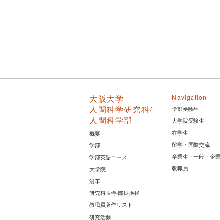
大阪大学
Navigation
人間科学研究科/
学部受験生
人間科学部
大学院受験生
在学生
概要
留学・国際交流
学部
卒業生・一般・企
学部英語コース
教職員
大学院
沿革
研究科長/学部長挨拶
教職員著作リスト
研究活動