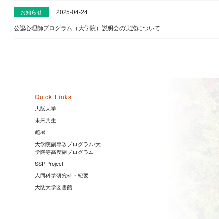
2025-04-24
お知らせ
公認心理師プログラム（大学院）説明会の実施について
Quick Links
大阪大学
未来共生
超域
大学院副専攻プログラム/大
学院等高度副プログラム
業
SSP Project
人間科学研究科・紀要
大阪大学図書館