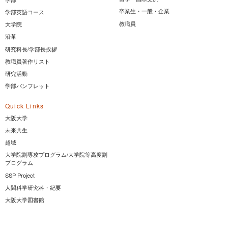
卒業生・一般・企業
学部英語コース
教職員
大学院
沿革
研究科長/学部長挨拶
教職員著作リスト
研究活動
学部パンフレット
Quick Links
大阪大学
未来共生
超域
大学院副専攻プログラム/大学院等高度副
プログラム
SSP Project
人間科学研究科・紀要
大阪大学図書館