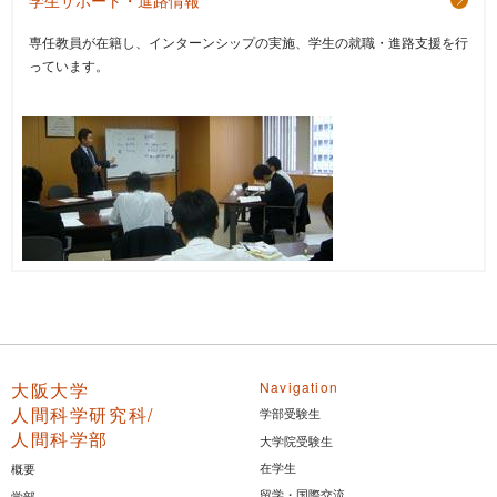
学生サポート・進路情報
専任教員が在籍し、インターンシップの実施、学生の就職・進路支援を行
っています。
大阪大学
Navigation
人間科学研究科/
学部受験生
人間科学部
大学院受験生
在学生
概要
留学・国際交流
学部