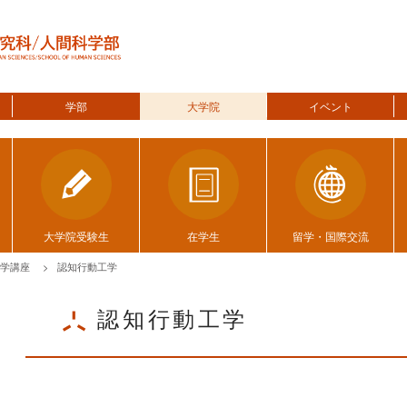
学部
大学院
イベント
大学院受験生
在学生
留学・国際交流
学講座
認知行動工学
認知行動工学
ggle menu
ggle menu