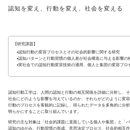
認知を変え、行動を変え、社会を変える
ggle menu
【研究課題】
認知行動の変容プロセスとその社会的影響に関する研究
認知パターンと行動習慣の個人差が社会構造に与える影響の
実社会での認知行動変容技術の適用、個人と集団の変容プロ
認知行動工学は、人間の認知と行動の相互関係を詳細に分析し、そ
社会にどのような影響を与えているのか、それらがどのように変容
行動のプロセスを客観的に記録し、得られたデータを多角的に分析
明らかにすることに取り組んでいます。
ggle menu
研究の主な対象は「社会的課題に直面している個人や集団」と「パ
認知のゆがみ、行動習慣の形成、意思決定プロセス、社会的相互作