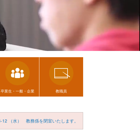
卒業生・一般・企業
教職員
8-12
（
水
） 教務係を閉室いたします。