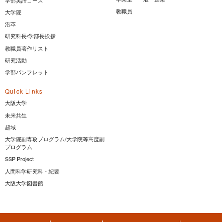
教職員
大学院
沿革
研究科長/学部長挨拶
教職員著作リスト
研究活動
学部パンフレット
Quick Links
大阪大学
未来共生
超域
大学院副専攻プログラム/大学院等高度副
プログラム
SSP Project
人間科学研究科・紀要
大阪大学図書館