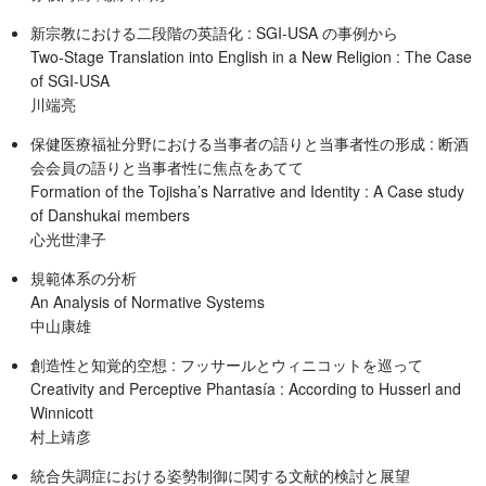
新宗教における二段階の英語化 : SGI-USA の事例から
Two-Stage Translation into English in a New Religion : The Case
of SGI-USA
川端亮
保健医療福祉分野における当事者の語りと当事者性の形成 : 断酒
会会員の語りと当事者性に焦点をあてて
Formation of the Tojisha’s Narrative and Identity : A Case study
of Danshukai members
心光世津子
規範体系の分析
An Analysis of Normative Systems
中山康雄
創造性と知覚的空想 : フッサールとウィニコットを巡って
Creativity and Perceptive Phantasía : According to Husserl and
Winnicott
村上靖彦
統合失調症における姿勢制御に関する文献的検討と展望