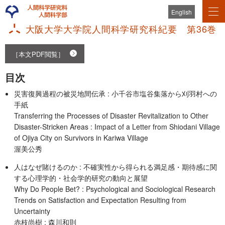
English
大阪大学大学院人間科学研究科紀要 第36巻
［本文PDF閲覧］
目次
災害復興過程の被災地間伝承 : 小千谷市塩谷集落から刈羽村への
手紙
Transferring the Processes of Disaster Revitalization to Other
Disaster-Stricken Areas : Impact of a Letter from Shiodani Village
of Ojiya City on Survivors in Kariwa Village
渥美公秀
人はなぜ賭けるのか : 不確実性から得られる満足感・期待感に関
する心理学的・社会学的研究の動向と展望
Why Do People Bet? : Psychological and Sociological Research
Trends on Satisfaction and Expectation Resulting from
Uncertainty
赤枝尚樹 ; 森川和則