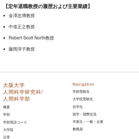
【定年退職教授の履歴および主要業績】
金澤忠博教授
中道正之教授
Robert Scott North教授
藤岡淳子教授
大阪大学
Navigation
人間科学研究科/
学部受験生
人間科学部
大学院受験生
在学生
概要
留学・国際交流
学部
卒業生・一般・企業
学部英語コース
教職員
大学院
沿革