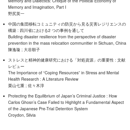
Memory and Dialectics: Critique of the Political Economy of
Memory and Imagination, Part I
野尻英一
中国の集団移転コミュニティの防災から見る災害レジリエンスの
構築 : 四川省における2 つの事例を通して
Building disaster resilience from the perspective of disaster
prevention in the mass relocation communitier in Sichuan, China
陳逸璇 ; 大谷順子
ストレスと精神的健康研究における「対処資源」の重要性 : 文献
レビュー
The Importance of “Coping Resources” in Stress and Mental
Health Research : A Literature Review
栗山七重 ; 佐々木淳
Protecting the Equilibrium of Japan’s Criminal Justice : How
Carlos Ghosn’s Case Failed to Highlight a Fundamental Aspect
of the Japanese Pre-Trial Detention System
Croydon, Silvia