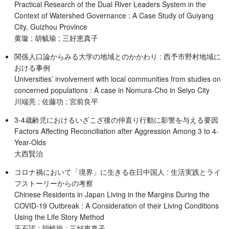
Practical Research of the Dual River Leaders System in the
Context of Watershed Governance : A Case Study of Guiyang
City, Guizhou Province
黄璇 ; 胡毓瑜 ; 三好恵真子
関係人口論からみる大学の地域とのかかわり : 西予市野村地域に
おける事例
Universities’ involvement with local communities from studies on
concerned populations : A case in Nomura-Cho in Seiyo City
川端亮 ; 佐藤功 ; 宮前良平
3-4歳齢児におけるいざこざ後の仲直り行動に影警を与える要因
Factors Affecting Reconciliation after Aggression Among 3 to 4-
Year-Olds
大西賢治
コロナ禍において「境界」に生きる在日中国人 : 生活実践とライ
フストーリーからの考察
Chinese Residents in Japan Living in the Margins During the
COVID-19 Outbreak : A Consideration of their Living Conditions
Using the Life Story Method
王石諾 ; 胡毓瑜 ; 三好恵真子