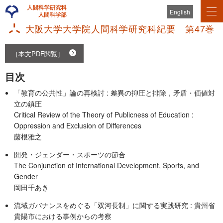
English
大阪大学大学院人間科学研究科紀要 第47巻
［本文PDF閲覧］
目次
「教育の公共性」論の再検討 : 差異の抑圧と排除，矛盾・価値対
立の鎮圧
Critical Review of the Theory of Publicness of Education :
Oppression and Exclusion of Differences
藤根雅之
開発・ジェンダー・スポーツの節合
The Conjunction of International Development, Sports, and
Gender
岡田千あき
流域ガバナンスをめぐる「双河長制」に関する実践研究 : 貴州省
貴陽市における事例からの考察