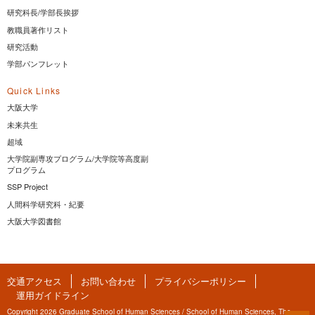
研究科長/学部長挨拶
教職員著作リスト
研究活動
学部パンフレット
Quick Links
大阪大学
未来共生
超域
大学院副専攻プログラム/大学院等高度副
プログラム
SSP Project
人間科学研究科・紀要
大阪大学図書館
交通アクセス
お問い合わせ
プライバシーポリシー
運用ガイドライン
Copyright 2026 Graduate School of Human Sciences / School of Human Sciences, The