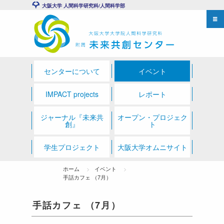
大阪大学 人間科学研究科/人間科学部
センターについて
イベント
IMPACT projects
レポート
ジャーナル『未来共
オープン・プロジェク
創』
ト
学生プロジェクト
大阪大学オムニサイト
ホーム
イベント
手話カフェ （7月）
手話カフェ （7月）