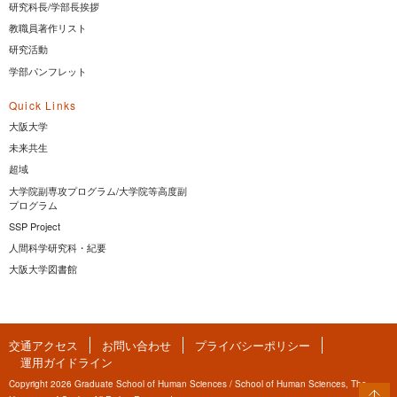
研究科長/学部長挨拶
教職員著作リスト
研究活動
学部パンフレット
Quick Links
大阪大学
未来共生
超域
大学院副専攻プログラム/大学院等高度副
プログラム
SSP Project
人間科学研究科・紀要
大阪大学図書館
交通アクセス
お問い合わせ
プライバシーポリシー
運用ガイドライン
Copyright 2026 Graduate School of Human Sciences / School of Human Sciences, The