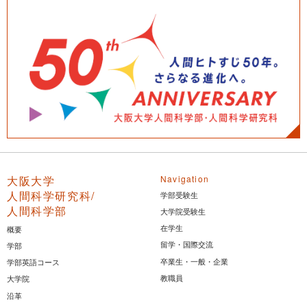
大阪大学
Navigation
人間科学研究科/
学部受験生
人間科学部
大学院受験生
在学生
概要
留学・国際交流
学部
卒業生・一般・企業
学部英語コース
教職員
大学院
沿革