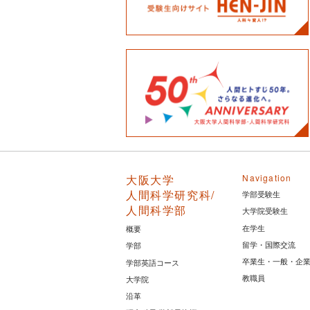
大阪大学
Navigation
人間科学研究科/
学部受験生
人間科学部
大学院受験生
在学生
概要
留学・国際交流
学部
卒業生・一般・企
学部英語コース
教職員
大学院
沿革