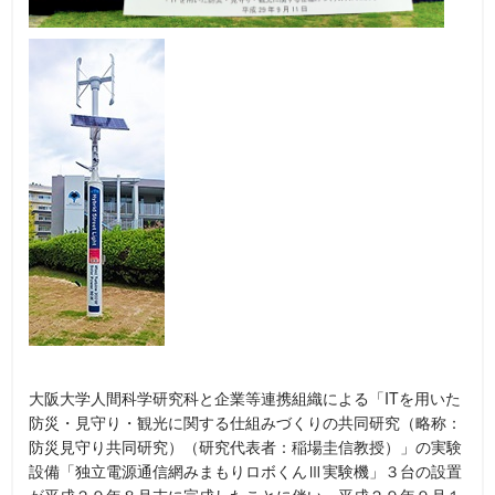
大阪大学人間科学研究科と企業等連携組織による「ITを用いた
防災・見守り・観光に関する仕組みづくりの共同研究（略称：
防災見守り共同研究）（研究代表者：稲場圭信教授）」の実験
設備「独立電源通信網みまもりロボくんⅢ実験機」３台の設置
が平成２９年８月末に完成したことに伴い、平成２９年９月１