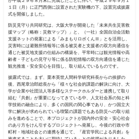
１日（月）に正門西側に設置された実験機の下、設置完成披露
式を開催しました。
防災見守り共同研究は、大阪大学が開発した「未来共生災害救
援マップ（略称：災救マップ）」と、（一社）全国自治会活動
支援ネットの発案による「みまもりロボくんⅢ」とを活用し、
災害時には避難所情報等に係る被災者と支援者の双方向通信を
通じた被災地支援の仕組みの構築を、平常時には観光情報や高
齢者・子どもの見守り等に係る防犯情報の双方向通信を通じた
観光推進・安全安心を目指し、取り組んでいるものです。
披露式では、まず、栗本英世人間科学研究科長からの挨拶の
後、西尾章治郎総長から「様々な社会的課題の解決に向け、大
学が企業や社団法人等多様なステークホルダーと連携して取り
組む『共創』が重要になってきている中、人文社会系の知と科
学技術の融合により、多くの国民の関心事であり、かつ国立大
学に解決が求められている喫緊の課題でもある防災への取り組
みを進めることで、本プロジェクトが国内外の安全・安心社会
のあり方をけん引するプロジェクトへ発展し、今後の行政や市
町村・地域社会との連携を通じて、『産官学民による共創』を
推進することを大いに期待している」との挨拶がありました。