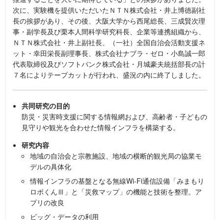
次に、実験機を提供いただいたＮＴＮ株式会社・井上博徳副社
長の挨拶があり、その後、大阪大学から西尾総長、三成賢次理
事・副学長及び栗本人間科学研究科長、企業等連携組織から、
ＮＴＮ株式会社・井上副社長、（一社）全国自治会活動支援ネ
ット・幸田栄長副理事長、株式会社ナブラ・ゼロ・小島誠一郎
代表取締役及びソフトバンク株式会社・月城豪夫統括部長の計
７名によりテープカットが行われ、盛況の内に終了しました。
共同研究の目的
防災・災害時支援に関する情報網および、高齢者・子どもの
見守りや観光を合わせた情報インフラを構築する。
研究内容
地域の自治会と宗教施設、地域の横断的観光局の協業モ
デルの具体化
情報インフラの基盤となる無線Wi-Fi通信設備「みまもり
ロボくんⅢ」と「災救マップ」の機能と技術を整理。ア
プリの改良
ビッグ・データの利用