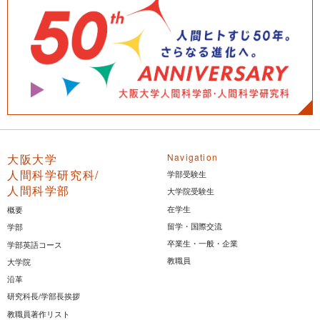
大阪大学
Navigation
人間科学研究科/
学部受験生
人間科学部
大学院受験生
在学生
概要
留学・国際交流
学部
卒業生・一般・企業
学部英語コース
教職員
大学院
沿革
研究科長/学部長挨拶
教職員著作リスト