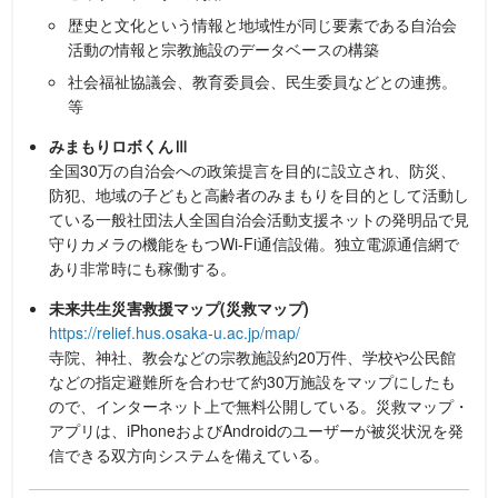
歴史と文化という情報と地域性が同じ要素である自治会
活動の情報と宗教施設のデータベースの構築
社会福祉協議会、教育委員会、民生委員などとの連携。
等
みまもりロボくんⅢ
全国30万の自治会への政策提言を目的に設立され、防災、
防犯、地域の子どもと高齢者のみまもりを目的として活動し
ている一般社団法人全国自治会活動支援ネットの発明品で見
守りカメラの機能をもつWi-Fi通信設備。独立電源通信網で
あり非常時にも稼働する。
未来共生災害救援マップ(災救マップ)
https://relief.hus.osaka-u.ac.jp/map/
寺院、神社、教会などの宗教施設約20万件、学校や公民館
などの指定避難所を合わせて約30万施設をマップにしたも
ので、インターネット上で無料公開している。災救マップ・
アプリは、iPhoneおよびAndroidのユーザーが被災状況を発
信できる双方向システムを備えている。