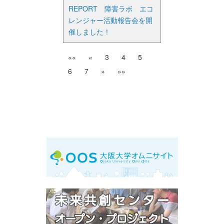
REPORT 障害ラボ エコ
レンジャー活動報告会を開
催しました！
««
«
3
4
5
6
7
»
»»