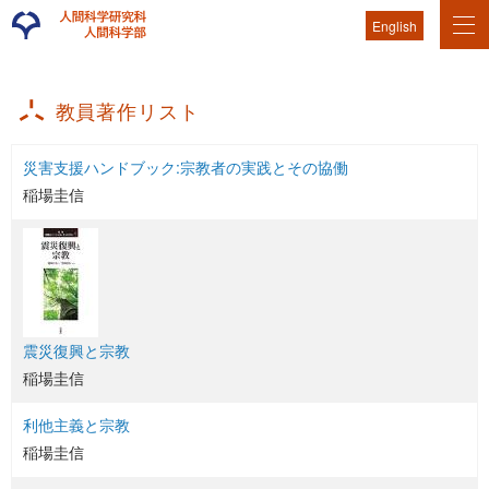
English
教員著作リスト
災害支援ハンドブック:宗教者の実践とその協働
稲場圭信
震災復興と宗教
稲場圭信
利他主義と宗教
稲場圭信