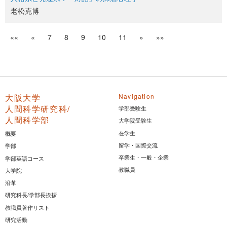
老松克博
««
«
7
8
9
10
11
»
»»
大阪大学
Navigation
人間科学研究科/
学部受験生
人間科学部
大学院受験生
在学生
概要
留学・国際交流
学部
卒業生・一般・企業
学部英語コース
教職員
大学院
沿革
研究科長/学部長挨拶
教職員著作リスト
研究活動