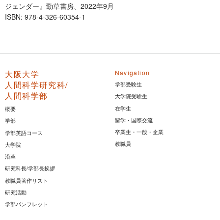
ジェンダー』勁草書房、2022年9月
ISBN: 978-4-326-60354-1
大阪大学
Navigation
人間科学研究科/
学部受験生
人間科学部
大学院受験生
在学生
概要
留学・国際交流
学部
卒業生・一般・企業
学部英語コース
教職員
大学院
沿革
研究科長/学部長挨拶
教職員著作リスト
研究活動
学部パンフレット