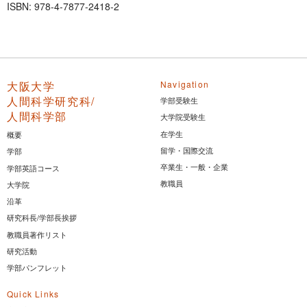
ISBN: 978-4-7877-2418-2
大阪大学
Navigation
人間科学研究科/
学部受験生
人間科学部
大学院受験生
在学生
概要
留学・国際交流
学部
卒業生・一般・企業
学部英語コース
教職員
大学院
沿革
研究科長/学部長挨拶
教職員著作リスト
研究活動
学部パンフレット
Quick Links