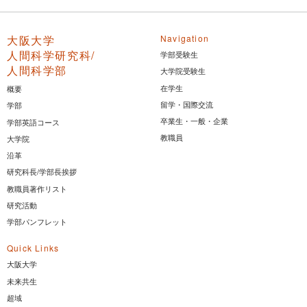
大阪大学
Navigation
人間科学研究科/
学部受験生
人間科学部
大学院受験生
在学生
概要
留学・国際交流
学部
卒業生・一般・企業
学部英語コース
教職員
大学院
沿革
研究科長/学部長挨拶
教職員著作リスト
研究活動
学部パンフレット
Quick Links
大阪大学
未来共生
超域