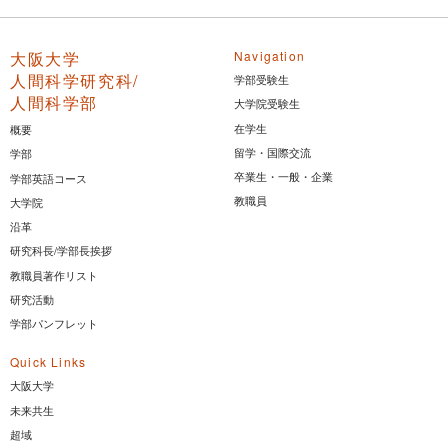
大阪大学
Navigation
人間科学研究科/
学部受験生
人間科学部
大学院受験生
在学生
概要
留学・国際交流
学部
卒業生・一般・企業
学部英語コース
教職員
大学院
沿革
研究科長/学部長挨拶
教職員著作リスト
研究活動
学部パンフレット
Quick Links
大阪大学
未来共生
超域