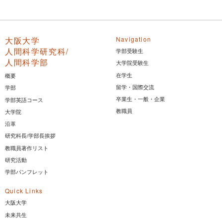
大阪大学
Navigation
人間科学研究科/
学部受験生
人間科学部
大学院受験生
在学生
概要
留学・国際交流
学部
卒業生・一般・企業
学部英語コース
教職員
大学院
沿革
研究科長/学部長挨拶
教職員著作リスト
研究活動
学部パンフレット
Quick Links
大阪大学
未来共生