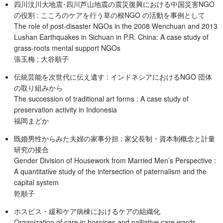
四川汶川大地震･四川芦山地震の震災復興における中国災害NGO
の役割 : こころのケアを行う草の根NGO の活動を事例として
The role of post-disaster NGOs in the 2008 Wenchuan and 2013
Lushan Earthquakes in Sichuan in P.R. China: A case study of
grass-roots mental support NGOs
張玉梅 ; 大谷順子
伝統芸能を次世代に伝え遺す : インドネシアにおけるNGO 団体
の取り組みから
The succession of traditional art forms : A case study of
preservation activity in Indonesia
福岡まどか
既婚男性からみた夫婦の家事分担 : 家父長制・資本制概念と計量
研究の接合
Gender Division of Housework from Married Men’s Perspective :
A quantitative study of the intersection of paternalism and the
capital system
乾順子
ホスピス・緩和ケア病棟におけるケアの組織化
Organization of care in hospices and palliative care wards