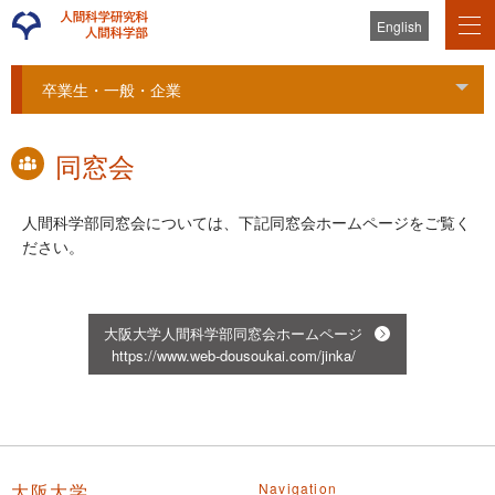
English
卒業生・一般・企業
Tog
同窓会
人間科学部同窓会については、下記同窓会ホームページをご覧く
ださい。
大阪大学人間科学部同窓会ホームページ
https://www.web-dousoukai.com/jinka/
大阪大学
Navigation