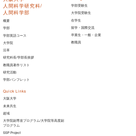
人間科学研究科/
学部受験生
人間科学部
大学院受験生
在学生
概要
留学・国際交流
学部
卒業生・一般・企業
学部英語コース
教職員
大学院
沿革
研究科長/学部長挨拶
教職員著作リスト
研究活動
学部パンフレット
Quick Links
大阪大学
未来共生
超域
大学院副専攻プログラム/大学院等高度副
プログラム
SSP Project