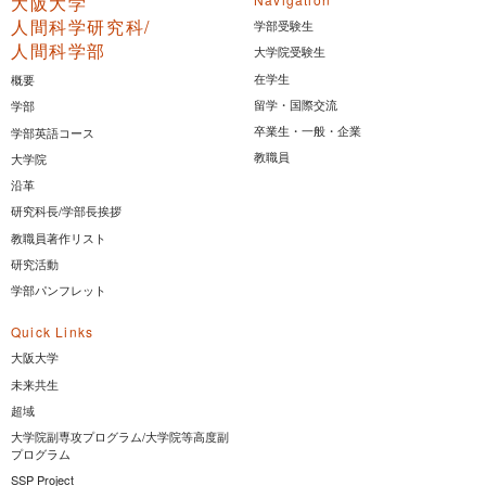
大阪大学
人間科学研究科/
学部受験生
人間科学部
大学院受験生
在学生
概要
留学・国際交流
学部
卒業生・一般・企業
学部英語コース
教職員
大学院
沿革
研究科長/学部長挨拶
教職員著作リスト
研究活動
学部パンフレット
Quick Links
大阪大学
未来共生
超域
大学院副専攻プログラム/大学院等高度副
プログラム
SSP Project