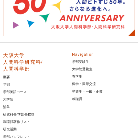
大阪大学
Navigation
人間科学研究科/
学部受験生
人間科学部
大学院受験生
在学生
概要
留学・国際交流
学部
卒業生・一般・企業
学部英語コース
教職員
大学院
沿革
研究科長/学部長挨拶
教職員著作リスト
研究活動
学部パンフレット