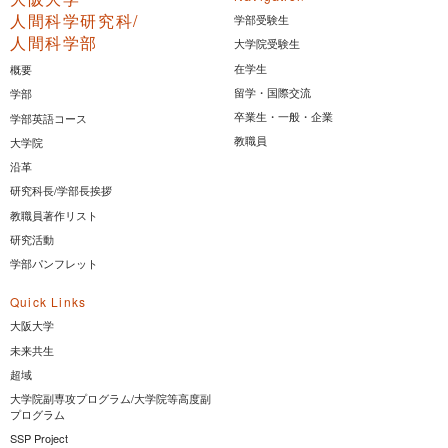
人間科学研究科/
学部受験生
人間科学部
大学院受験生
在学生
概要
留学・国際交流
学部
卒業生・一般・企業
学部英語コース
教職員
大学院
沿革
研究科長/学部長挨拶
教職員著作リスト
研究活動
学部パンフレット
Quick Links
大阪大学
未来共生
超域
大学院副専攻プログラム/大学院等高度副
プログラム
SSP Project