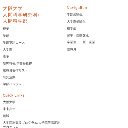
大阪大学
Navigation
人間科学研究科/
学部受験生
人間科学部
大学院受験生
在学生
概要
留学・国際交流
学部
卒業生・一般・企業
学部英語コース
教職員
大学院
沿革
研究科長/学部長挨拶
教職員著作リスト
研究活動
学部パンフレット
Quick Links
大阪大学
未来共生
超域
大学院副専攻プログラム/大学院等高度副
プログラム