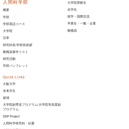
人間科学部
大学院受験生
在学生
概要
留学・国際交流
学部
卒業生・一般・企業
学部英語コース
教職員
大学院
沿革
研究科長/学部長挨拶
教職員著作リスト
研究活動
学部パンフレット
Quick Links
大阪大学
未来共生
超域
大学院副専攻プログラム/大学院等高度副
プログラム
SSP Project
人間科学研究科・紀要