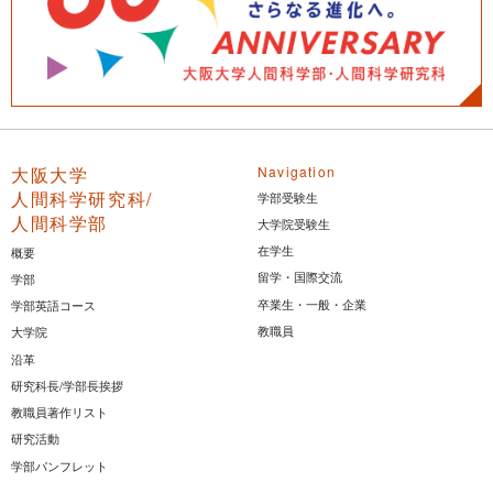
大阪大学
Navigation
人間科学研究科/
学部受験生
人間科学部
大学院受験生
在学生
概要
留学・国際交流
学部
卒業生・一般・企業
学部英語コース
教職員
大学院
沿革
研究科長/学部長挨拶
教職員著作リスト
研究活動
学部パンフレット