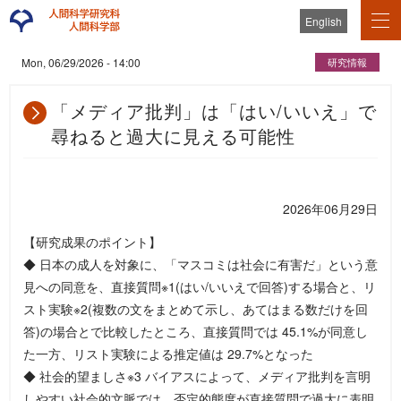
English
研究情報
Mon, 06/29/2026 - 14:00
「メディア批判」は「はい/いいえ」で
尋ねると過大に見える可能性
2026年06月29日
【研究成果のポイント】
◆ 日本の成人を対象に、「マスコミは社会に有害だ」という意
見への同意を、直接質問※1(はい/いいえで回答)する場合と、リ
スト実験※2(複数の文をまとめて示し、あてはまる数だけを回
答)の場合とで比較したところ、直接質問では 45.1%が同意し
た一方、リスト実験による推定値は 29.7%となった
◆ 社会的望ましさ※3 バイアスによって、メディア批判を言明
しやすい社会的文脈では、否定的態度が直接質問で過大に表明