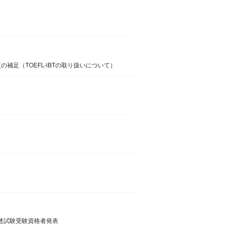
補足（TOEFL-iBTの取り扱いについて）
口述試験受験資格者発表