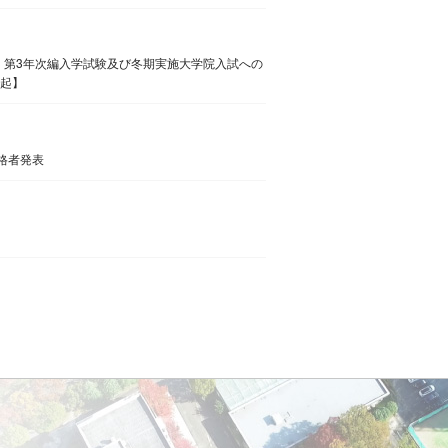
入学】第3年次編入学試験及び冬期実施大学院入試への
起】
合格者発表