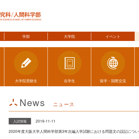
学部
大学院
イベント
大学院受験生
在学生
留学・国際交流
News
ニュース
2019-11-11
入試情報
2020年度大阪大学人間科学部第3年次編入学試験における問題文の誤記につい