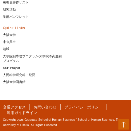
教職員著作リスト
研究活動
学部パンフレット
Quick Links
大阪大学
未来共生
超域
大学院副専攻プログラム/大学院等高度副
プログラム
SSP Project
人間科学研究科・紀要
大阪大学図書館
交通アクセス
お問い合わせ
プライバシーポリシー
運用ガイドライン
Copyright 2026 Graduate School of Human Sciences / School of Human Sciences, The
University of Osaka. All Rights Reserved.