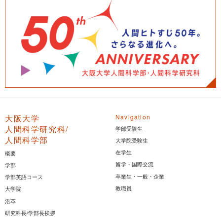
大阪大学
Navigation
人間科学研究科/
学部受験生
人間科学部
大学院受験生
在学生
概要
留学・国際交流
学部
卒業生・一般・企業
学部英語コース
教職員
大学院
沿革
研究科長/学部長挨拶