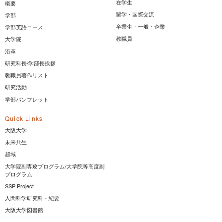
在学生
概要
留学・国際交流
学部
卒業生・一般・企業
学部英語コース
教職員
大学院
沿革
研究科長/学部長挨拶
教職員著作リスト
研究活動
学部パンフレット
Quick Links
大阪大学
未来共生
超域
大学院副専攻プログラム/大学院等高度副
プログラム
SSP Project
人間科学研究科・紀要
大阪大学図書館