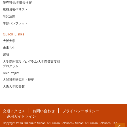
研究科長/学部長挨拶
教職員著作リスト
研究活動
学部パンフレット
Quick Links
大阪大学
未来共生
超域
大学院副専攻プログラム/大学院等高度副
プログラム
SSP Project
人間科学研究科・紀要
大阪大学図書館
交通アクセス
お問い合わせ
プライバシーポリシー
運用ガイドライン
Copyright 2026 Graduate School of Human Sciences / School of Human Sciences, The