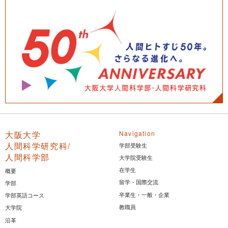
大阪大学
Navigation
人間科学研究科/
学部受験生
人間科学部
大学院受験生
在学生
概要
留学・国際交流
学部
卒業生・一般・企業
学部英語コース
教職員
大学院
沿革