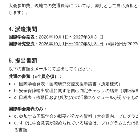
大会参加費、現地での交通費等については、原則として自己負担と
します）。
4. 派遣期間
国際学会発表
：
2026年10月1日〜2027年3月31日
国際研究交流
：
2026年10月1日〜2027年3月31日
（※開始日が202
5. 提出書類
以下の書類をメールにて提出してください。
共通の書類（※全員必須）：
a. 国際学会発表・国際研究交流支援申請書（所定様式）
b. 安全保障輸出管理に関する自己判定チェックの結果（別紙様式
c. 日程表（移動日および現地での活動スケジュールが分かるも
国際学会発表のみ：
d. 参加する国際学会の概要が分かる資料（大会案内、プログラ
e. すでに学会発表が認められている場合は、プログラムまた
る書類