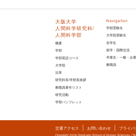
大阪大学
Navigation
人間科学研究科/
学部受験生
人間科学部
大学院受験生
在学生
概要
留学・国際交流
学部
卒業生・一般・企
学部英語コース
教職員
大学院
沿革
研究科長/学部長挨拶
教職員著作リスト
研究活動
学部パンフレット
交通アクセス
お問い合わせ
プライバ
Copyright 2026 Graduate School of Human Sciences / Sch