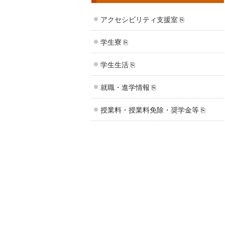
アクセシビリティ支援室 ⎘
学生寮 ⎘
学生生活 ⎘
就職・進学情報 ⎘
授業料・授業料免除・奨学金等 ⎘