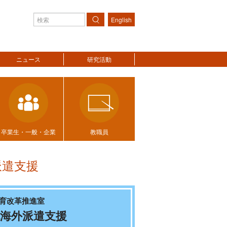
English
検索
ニュース
研究活動
卒業生・一般・企業
教職員
派遣支援
育改革推進室
海外派遣支援