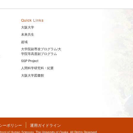
Quick Links
大阪大学
未来共生
超域
大学院副専攻プログラム/大
学院等高度副プログラム
業
SSP Project
人間科学研究科・紀要
大阪大学図書館
シーポリシー
運用ガイドライン
ool of Human Sciences, The University of Osaka. All Rights Reserved.