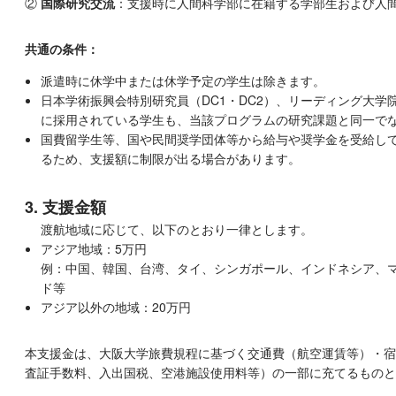
②
国際研究交流
：支援時に人間科学部に在籍する学部生および人
共通の条件：
派遣時に休学中または休学予定の学生は除きます。
日本学術振興会特別研究員（DC1・DC2）、リーディング大
に採用されている学生も、当該プログラムの研究課題と同一で
国費留学生等、国や民間奨学団体等から給与や奨学金を受給し
るため、支援額に制限が出る場合があります。
3. 支援金額
渡航地域に応じて、以下のとおり一律とします。
アジア地域：5万円
例：中国、韓国、台湾、タイ、シンガポール、インドネシア、
ド等
アジア以外の地域：20万円
本支援金は、大阪大学旅費規程に基づく交通費（航空運賃等）・宿
査証手数料、入出国税、空港施設使用料等）の一部に充てるものと