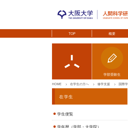
TOP
概要
学部受験生
HOME
在学生の方へ
修学支援
国際学
在学生
学生便覧
学年暦（学部・大学院）