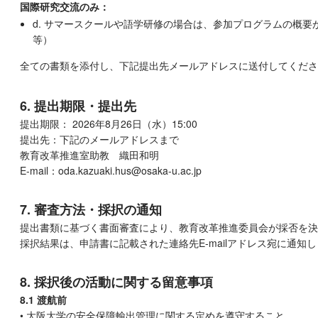
国際研究交流のみ：
d. サマースクールや語学研修の場合は、参加プログラムの概要
等）
全ての書類を添付し、下記提出先メールアドレスに送付してくださ
6. 提出期限・提出先
提出期限： 2026年8月26日（水）15:00
提出先：下記のメールアドレスまで
教育改革推進室助教 織田和明
E-mail：oda.kazuaki.hus@osaka-u.ac.jp
7. 審査方法・採択の通知
提出書類に基づく書面審査により、教育改革推進委員会が採否を決
採択結果は、申請書に記載された連絡先E-mailアドレス宛に通知し
8. 採択後の活動に関する留意事項
8.1 渡航前
• 大阪大学の安全保障輸出管理に関する定めを遵守すること。