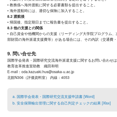
• 教務係へ海外渡航に関する必要書類を提出すること。
• 海外渡航時には、適切な保険に加入すること。
8.2 渡航後
• 帰国後、指定期日までに報告書を提出すること。
8.3 他の支援との関係
• 自己資金や他機関からの支援（リーディング大学院プログラム
部財団の海外派遣支援費等）がある場合には、その内訳（交通費・
9. 問い合せ先
国際学会発表・国際研究交流海外派遣支援に関するお問い合わせは
教育改革推進室助教 織田和明
E-mail：oda.kazuaki.hus@osaka-u.ac.jp
北館N306（評価資料室） 内線：4053
a. 国際学会発表・国際研究交流支援申請書 [Word]
b. 安全保障輸出管理に関する自己判定チェックの結果 [Xlsx]