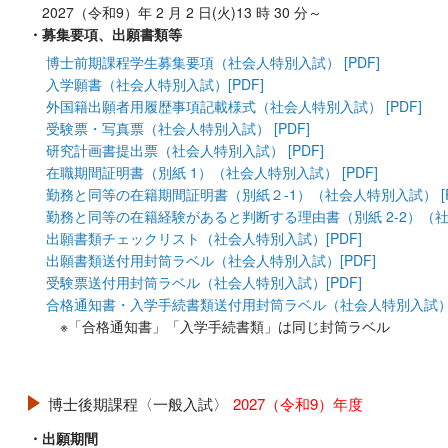
2027（令和9）年 2 月 2 日(火)13 時 30 分～
・募集要項、出願書類等
博士前期課程学生募集要項（社会人特別入試） [PDF]
入学願書（社会人特別入試）[PDF]
外国籍出願者用履歴事項記載様式（社会人特別入試） [PDF]
受験票・写真票（社会人特別入試） [PDF]
研究計画書提出票（社会人特別入試） [PDF]
在職期間証明書（別紙 1）（社会人特別入試） [PDF]
勤務と同等の在籍期間証明書（別紙２-1）（社会人特別入試） [P
勤務と同等の在籍経験があると判断する理由書（別紙 2-2）（社会
出願書類チェックリスト（社会人特別入試）[PDF]
出願書類送付用封筒ラベル（社会人特別入試）[PDF]
受験票送付用封筒ラベル（社会人特別入試）[PDF]
合格通知書・入学手続書類送付用封筒ラベル（社会人特別入試）[
※「合格通知書」「入学手続書類」は同じ封筒ラベル
博士後期課程〈一般入試〉
2027（令和9）年度
・出願期間