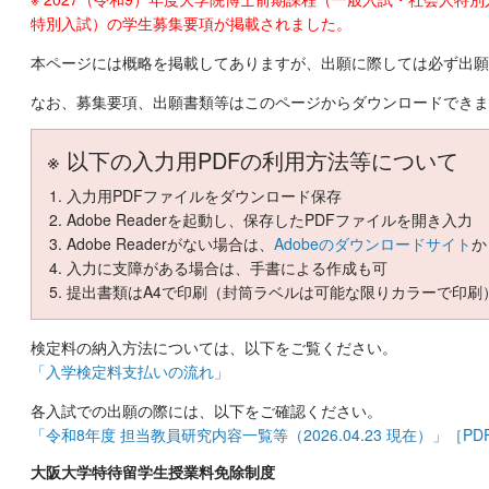
特別入試）の学生募集要項が掲載されました。
本ページには概略を掲載してありますが、出願に際しては必ず出願
なお、募集要項、出願書類等はこのページからダウンロードできま
※ 以下の入力用PDFの利用方法等について
入力用PDFファイルをダウンロード保存
Adobe Readerを起動し、保存したPDFファイルを開き入力
Adobe Readerがない場合は、
Adobeのダウンロードサイト
か
入力に支障がある場合は、手書による作成も可
提出書類はA4で印刷（封筒ラベルは可能な限りカラーで印刷
検定料の納入方法については、以下をご覧ください。
「入学検定料支払いの流れ」
各入試での出願の際には、以下をご確認ください。
「令和8年度 担当教員研究内容一覧等（2026.04.23 現在）」［PD
大阪大学特待留学生授業料免除制度