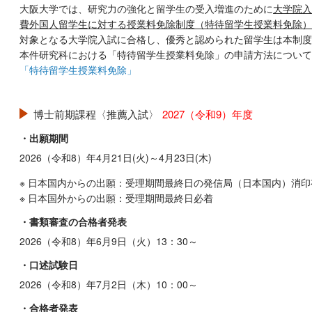
大阪大学では、研究力の強化と留学生の受入増進のために
大学院入
費外国人留学生に対する授業料免除制度（特待留学生授業料免除）
対象となる大学院入試に合格し、優秀と認められた留学生は本制度
本件研究科における「特待留学生授業料免除」の申請方法について
「特待留学生授業料免除」
博士前期課程〈推薦入試〉
2027（令和9）年度
・出願期間
2026（令和8）年4月21日(火)～4月23日(木)
※ 日本国内からの出願：受理期間最終日の発信局（日本国内）消印
※ 日本国外からの出願：受理期間最終日必着
・書類審査の合格者発表
2026（令和8）年6月9日（火）13：30～
・口述試験日
2026（令和8）年7月2日（木）10：00～
・合格者発表