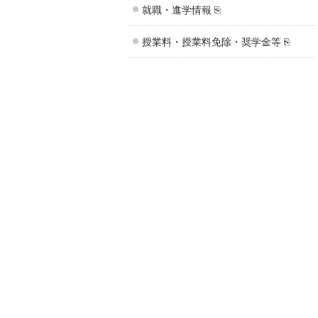
就職・進学情報 ⎘
授業料・授業料免除・奨学金等 ⎘