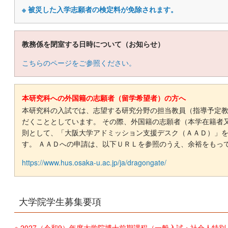
※ 被災した入学志願者の検定料が免除されます。
教務係を閉室する日時について（お知らせ）
こちらのページをご参照ください。
本研究科への外国籍の志願者（留学希望者）の方へ
本研究科の入試では、志望する研究分野の担当教員（指導予定
だくこととしています。 その際、外国籍の志願者（本学在籍者
則として、「大阪大学アドミッション支援デスク（ＡＡＤ）」
す。 ＡＡＤへの申請は、以下ＵＲＬを参照のうえ、余裕をもっ
https://www.hus.osaka-u.ac.jp/ja/dragongate/
大学院学生募集要項
※ 2027（令和9）年度大学院博士前期課程（一般入試・社会人特