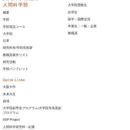
人間科学部
大学院受験生
在学生
概要
留学・国際交流
学部
卒業生・一般・企業
学部英語コース
教職員
大学院
沿革
研究科長/学部長挨拶
教職員著作リスト
研究活動
学部パンフレット
Quick Links
大阪大学
未来共生
超域
大学院副専攻プログラム/大学院等高度副
プログラム
SSP Project
人間科学研究科・紀要